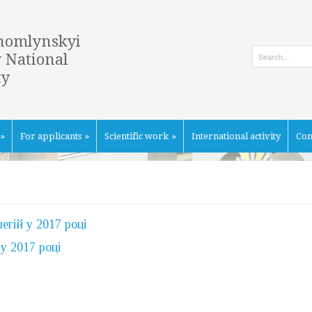
homlynskyi
 National
ty
»
For applicants
»
Scientific work
»
International activity
Con
егій у 2017 році
у 2017 році