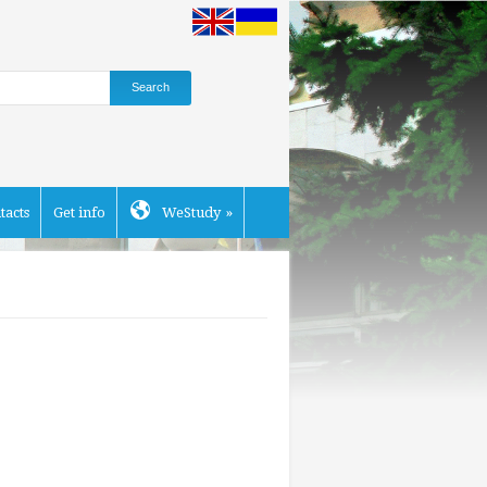
tacts
Get info
WeStudy
»