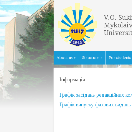
V.O. Suk
Mykolaiv
Universi
About us
»
Structure
»
For students
Інформація
Графік засідань редакційних кол
Графік випуску фахових видань 